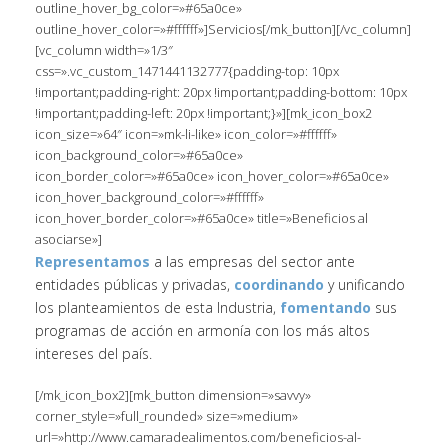
outline_hover_bg_color=»#65a0ce»
outline_hover_color=»#ffffff»]Servicios[/mk_button][/vc_column]
[vc_column width=»1/3″
css=».vc_custom_1471441132777{padding-top: 10px
!important;padding-right: 20px !important;padding-bottom: 10px
!important;padding-left: 20px !important;}»][mk_icon_box2
icon_size=»64″ icon=»mk-li-like» icon_color=»#ffffff»
icon_background_color=»#65a0ce»
icon_border_color=»#65a0ce» icon_hover_color=»#65a0ce»
icon_hover_background_color=»#ffffff»
icon_hover_border_color=»#65a0ce» title=»Beneficios al
asociarse»]
Representamos
a las empresas del sector ante
entidades públicas y privadas,
coordinando
y unificando
los planteamientos de esta Industria,
fomentando
sus
programas de acción en armonía con los más altos
intereses del país.
[/mk_icon_box2][mk_button dimension=»savvy»
corner_style=»full_rounded» size=»medium»
url=»http://www.camaradealimentos.com/beneficios-al-