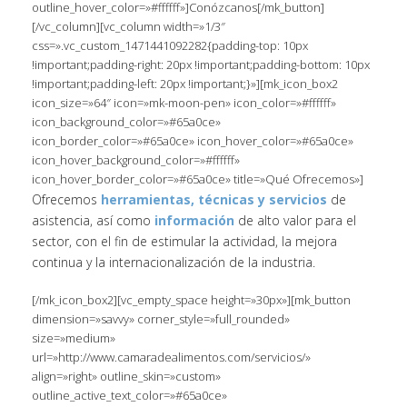
outline_hover_color=»#ffffff»]Conózcanos[/mk_button]
[/vc_column][vc_column width=»1/3″
css=».vc_custom_1471441092282{padding-top: 10px
!important;padding-right: 20px !important;padding-bottom: 10px
!important;padding-left: 20px !important;}»][mk_icon_box2
icon_size=»64″ icon=»mk-moon-pen» icon_color=»#ffffff»
icon_background_color=»#65a0ce»
icon_border_color=»#65a0ce» icon_hover_color=»#65a0ce»
icon_hover_background_color=»#ffffff»
icon_hover_border_color=»#65a0ce» title=»Qué Ofrecemos»]
Ofrecemos
herramientas, técnicas y servicios
de
asistencia, así como
información
de alto valor para el
sector, con el fin de estimular la actividad, la mejora
continua y la internacionalización de la industria.
[/mk_icon_box2][vc_empty_space height=»30px»][mk_button
dimension=»savvy» corner_style=»full_rounded»
size=»medium»
url=»http://www.camaradealimentos.com/servicios/»
align=»right» outline_skin=»custom»
outline_active_text_color=»#65a0ce»