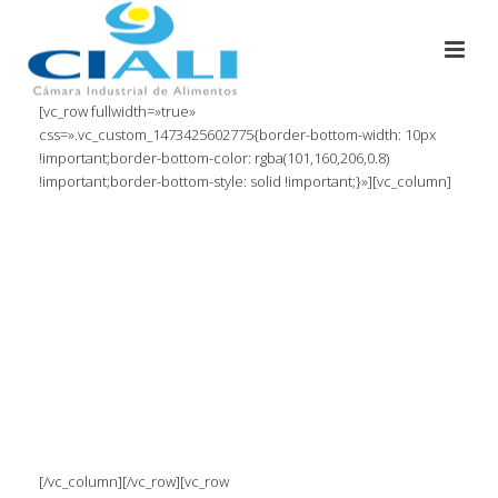
[vc_row fullwidth=»true»
css=».vc_custom_1473425602775{border-bottom-width: 10px
!important;border-bottom-color: rgba(101,160,206,0.8)
!important;border-bottom-style: solid !important;}»][vc_column]
[/vc_column][/vc_row][vc_row