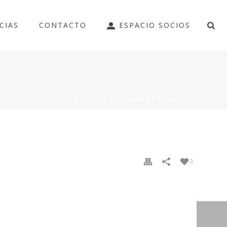
CIAS
CONTACTO
ESPACIO SOCIOS
HOME
/
CLIENTS
/ MAESTROS CAFETEROS S.R.L.(SAINT)
0