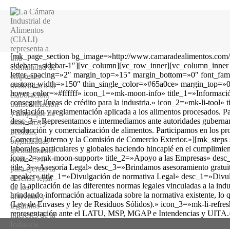
[mk_page_section bg_image=»http://www.camaradealimentos.com/w
sidebar=»sidebar-1″][vc_column][vc_row_inner][vc_column_inner
letter_spacing=»2″ margin_top=»15″ margin_bottom=»0″ font_fami
custom_width=»150″ thin_single_color=»#65a0ce» margin_top=»0
hover_color=»#ffffff» icon_1=»mk-moon-info» title_1=»Información
conseguir líneas de crédito para la industria.» icon_2=»mk-li-tool
legislación y reglamentación aplicada a los alimentos procesados
desc_3=»Representamos e intermediamos ante autoridades gubernament
producción y comercialización de alimentos. Participamos en los pr
Comercio Interno y la Comisión de Comercio Exterior.»][mk_steps 
laborales particulares y globales haciendo hincapié en el cumplimie
icon_2=»mk-moon-support» title_2=»Apoyo a las Empresas» desc_2=
title_3=»Asesoría Legal» desc_3=»Brindamos asesoramiento gratuito
apeaker» title_1=»Divulgación de normativa Legal» desc_1=»Divulgam
de la aplicación de las diferentes normas legales vinculadas a la 
brindando información actualizada sobre la normativa existente, lo q
(Ley de Envases y ley de Residuos Sólidos).» icon_3=»mk-li-refres
representación ante el LATU, MSP, MGAP e Intendencias y UITA.