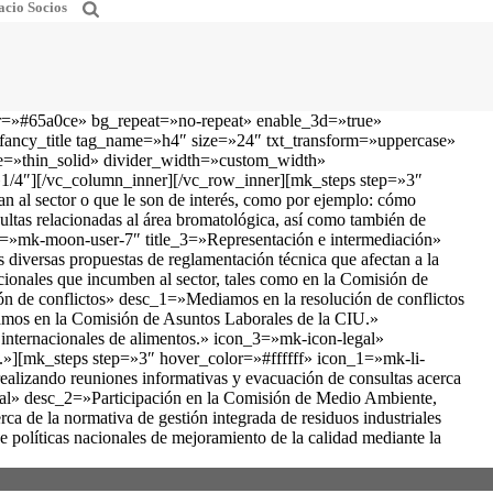
acio Socios
r=»#65a0ce» bg_repeat=»no-repeat» enable_3d=»true»
ancy_title tag_name=»h4″ size=»24″ txt_transform=»uppercase»
le=»thin_solid» divider_width=»custom_width»
/4″][/vc_column_inner][/vc_row_inner][mk_steps step=»3″
al sector o que le son de interés, como por ejemplo: cómo
ltas relacionadas al área bromatológica, así como también de
_3=»mk-moon-user-7″ title_3=»Representación e intermediación»
diversas propuestas de reglamentación técnica que afectan a la
cionales que incumben al sector, tales como en la Comisión de
n de conflictos» desc_1=»Mediamos en la resolución de conflictos
cipamos en la Comisión de Asuntos Laborales de la CIU.»
internacionales de alimentos.» icon_3=»mk-icon-legal»
al.»][mk_steps step=»3″ hover_color=»#ffffff» icon_1=»mk-li-
realizando reuniones informativas y evacuación de consultas acerca
arial» desc_2=»Participación en la Comisión de Medio Ambiente,
ca de la normativa de gestión integrada de residuos industriales
olíticas nacionales de mejoramiento de la calidad mediante la