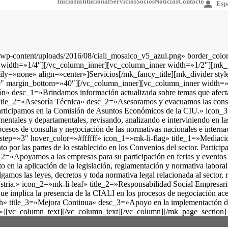
Inicio
Institucional
Servicios
Socios
Noticias
Contacto
Esp
p-content/uploads/2016/08/ciali_mosaico_v5_azul.png» border_colo
 width=»1/4″][/vc_column_inner][vc_column_inner width=»1/2″][mk_f
ly=»none» align=»center»]Servicios[/mk_fancy_title][mk_divider sty
″ margin_bottom=»40″][/vc_column_inner][vc_column_inner width=»1
» desc_1=»Brindamos información actualizada sobre temas que afectan 
» title_2=»Asesoría Técnica» desc_2=»Asesoramos y evacuamos las consu
. Participamos en la Comisión de Asuntos Económicos de la CIU.» icon
ales y departamentales, revisando, analizando e interviniendo en las 
ocesos de consulta y negociación de las normativas nacionales e interna
step=»3″ hover_color=»#ffffff» icon_1=»mk-li-flag» title_1=»Mediació
nto por las partes de lo establecido en los Convenios del sector. Parti
»Apoyamos a las empresas para su participación en ferias y eventos 
 en la aplicación de la legislación, reglamentación y normativa labor
os las leyes, decretos y toda normativa legal relacionada al sector, 
industria.» icon_2=»mk-li-leaf» title_2=»Responsabilidad Social Empres
ue implica la presencia de la CIALI en los procesos de negociación acer
h» title_3=»Mejora Continua» desc_3=»Apoyo en la implementación de p
»][vc_column_text][/vc_column_text][/vc_column][/mk_page_section]