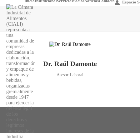
Inicio
Institucional
Servicios
Socios
Noticias
Contacto
Espacio S
Dr. Raúl Damonte
Asesor Laboral