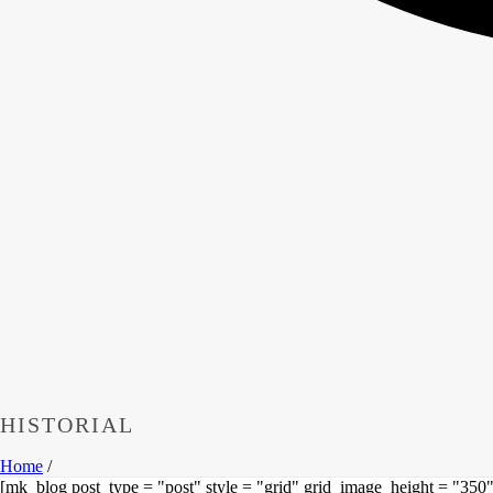
HISTORIAL
Home
/
[mk_blog post_type = "post" style = "grid" grid_image_height = "350" 